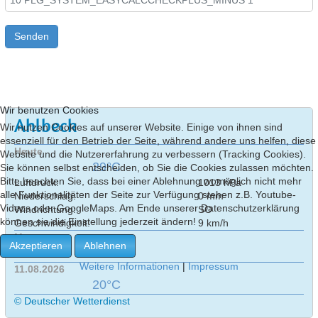
Senden
Wir benutzen Cookies
Ahlbeck
Wir nutzen Cookies auf unserer Website. Einige von ihnen sind
essenziell für den Betrieb der Seite, während andere uns helfen, diese
Heute
Website und die Nutzererfahrung zu verbessern (Tracking Cookies).
29°C
Sie können selbst entscheiden, ob Sie die Cookies zulassen möchten.
Bitte beachten Sie, dass bei einer Ablehnung womöglich nicht mehr
Luftdruck:
1013 hPa
alle Funktionalitäten der Seite zur Verfügung stehen z.B. Youtube-
Niederschlag:
0 mm
Videos oder GoogleMaps. Am Ende unserer Datenschutzerklärung
Windrichtung:
SO
können sie die Einstellung jederzeit ändern!
Geschwindigkeit:
9 km/h
Morgen
Akzeptieren
Ablehnen
25°C
Weitere Informationen
|
Impressum
11.08.2026
20°C
© Deutscher Wetterdienst